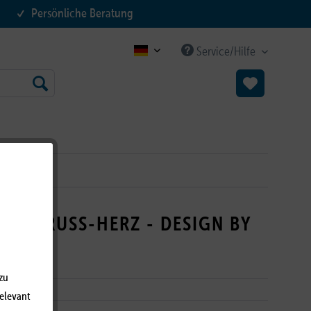
Persönliche Beratung
Service/Hilfe
B2C DE
MIT GRUSS-HERZ - DESIGN BY
U
zu
relevant