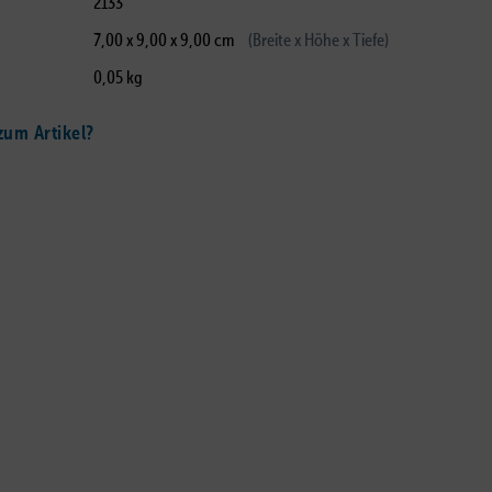
2133
7,00 x 9,00 x 9,00 cm
(Breite x Höhe x Tiefe)
0,05 kg
um Artikel?