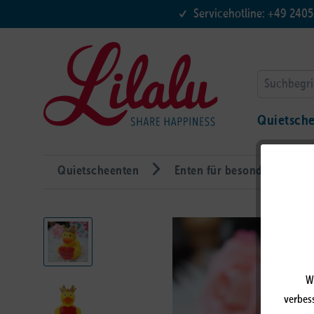
Servicehotline: +49 240
Quietsch
Quietscheenten
Enten für besondere Anläs
W
verbess