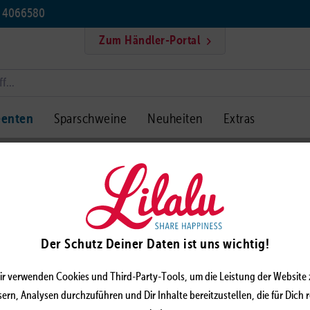
5 4066580
Zum Händler-Portal
eenten
Sparschweine
Neuheiten
Extras
se
Ente mit Gruss-Herz
ENTE 
LILAL
Der Schutz Deiner Daten ist uns wichtig!
ir verwenden Cookies und Third-Party-Tools, um die Leistung der Website 
ern, Analysen durchzuführen und Dir Inhalte bereitzustellen, die für Dich 