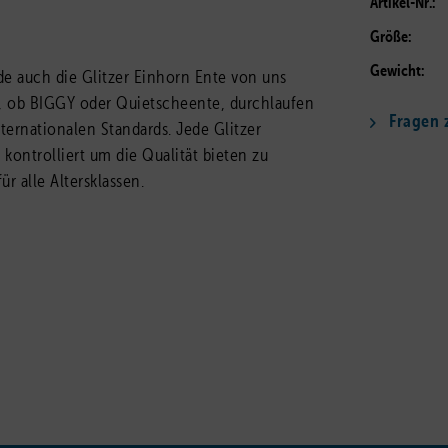
Artikel-Nr.:
Größe:
Gewicht:
rde auch die
Glitzer Einhorn Ente
von uns
te, ob BIGGY oder Quietscheente, durchlaufen
Fragen z
nternationalen Standards. Jede
Glitzer
kontrolliert um die Qualität bieten zu
r alle Altersklassen.