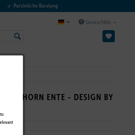
Persönliche Beratung
Service/Hilfe
B2C DE
ER EINHORN ENTE - DESIGN BY
U
zu
relevant