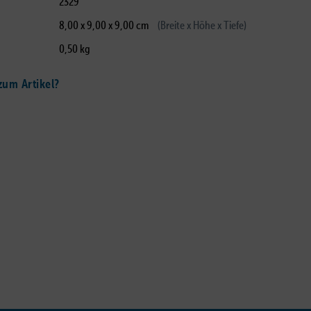
2329
8,00 x 9,00 x 9,00 cm
(Breite x Höhe x Tiefe)
0,50 kg
um Artikel?