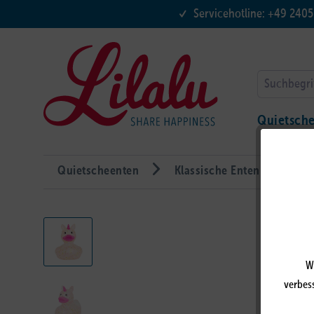
Servicehotline: +49 240
Quietsch
Quietscheenten
Klassische Enten
Gli
W
verbess