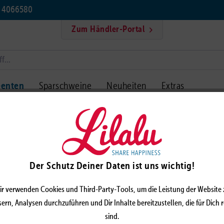
5 4066580
Zum Händler-Portal
eenten
Sparschweine
Neuheiten
Extras
tzer Einhorn Ente
GLITZ
Der Schutz Deiner Daten ist uns wichtig!
LILAL
ir verwenden Cookies und Third-Party-Tools, um die Leistung der Website 
ern, Analysen durchzuführen und Dir Inhalte bereitzustellen, die für Dich 
sind.