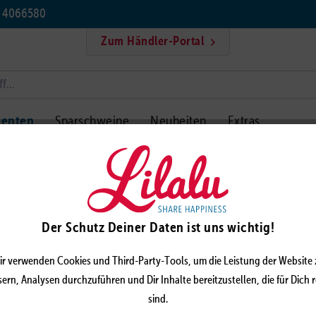
5 4066580
Zum Händler-Portal
eenten
Sparschweine
Neuheiten
Extras
ner Ente
HAWAI
Der Schutz Deiner Daten ist uns wichtig!
LILAL
ir verwenden Cookies und Third-Party-Tools, um die Leistung der Website 
ern, Analysen durchzuführen und Dir Inhalte bereitzustellen, die für Dich 
sind.