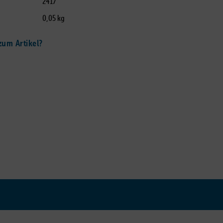
2417
0,05 kg
um Artikel?