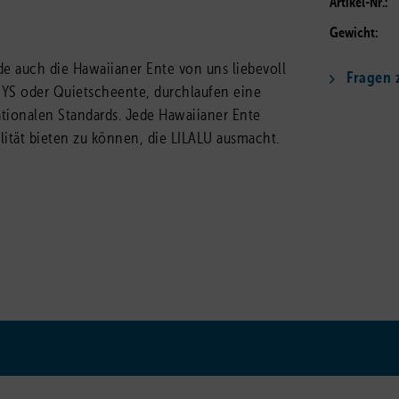
Artikel-Nr.:
Gewicht:
de auch die Hawaiianer Ente von uns liebevoll
Fragen z
GYS oder Quietscheente, durchlaufen eine
ationalen Standards. Jede Hawaiianer Ente
alität bieten zu können, die LILALU ausmacht.