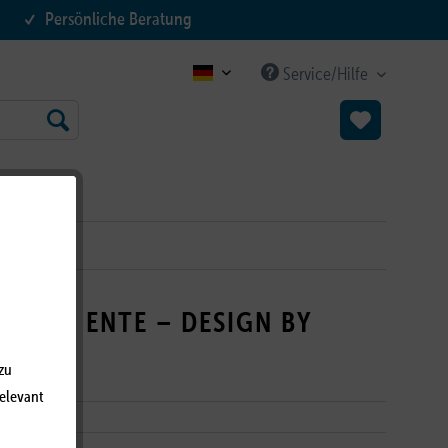
Persönliche Beratung
Service/Hilfe
B2C DE
IANER ENTE – DESIGN BY
U
zu
relevant