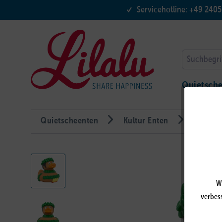
Servicehotline: +49 240
Quietsch
Quietscheenten
Kultur Enten
Hawaiia
W
verbess