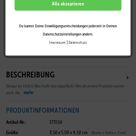
- DESIGN BY LILALU
Alle akzeptieren
Du kannst Deine Einwilligungsentscheidungen jederzeit in Deinen
Auf die Wunschliste
Datenschutzeinstellungen ändern.
|
Impressum
Datenschutz
Zum Händler-Portal
BESCHREIBUNG
Design by LILALU Was heißt das eigentlich? Wie all unsere Produkte wurde
mehr
auch die...
PRODUKTINFORMATIONEN
Artikel-Nr.:
1735SA
Größe:
3,50 x 5,00 x 4,50 cm
(Breite x Höhe x Tiefe)