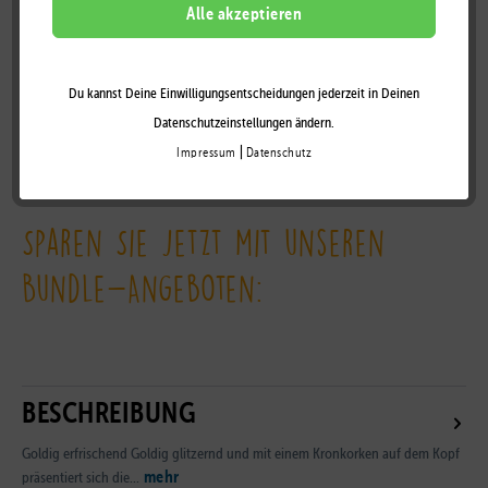
Alle akzeptieren
Auf die Wunschliste
Du kannst Deine Einwilligungsentscheidungen jederzeit in Deinen
Datenschutzeinstellungen ändern.
|
Impressum
Datenschutz
Zum Händler-Portal
Sparen Sie jetzt mit unseren
Bundle-Angeboten:
BESCHREIBUNG
Goldig erfrischend Goldig glitzernd und mit einem Kronkorken auf dem Kopf
mehr
präsentiert sich die...