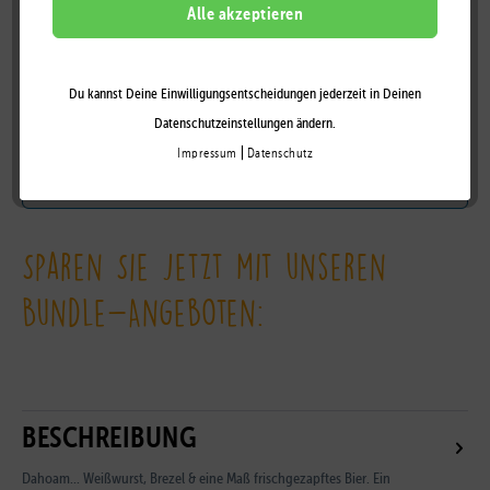
LILALU
Alle akzeptieren
Du kannst Deine Einwilligungsentscheidungen jederzeit in Deinen
Auf die Wunschliste
Datenschutzeinstellungen ändern.
|
Impressum
Datenschutz
Zum Händler-Portal
Sparen Sie jetzt mit unseren
Bundle-Angeboten:
BESCHREIBUNG
Dahoam... Weißwurst, Brezel & eine Maß frischgezapftes Bier. Ein