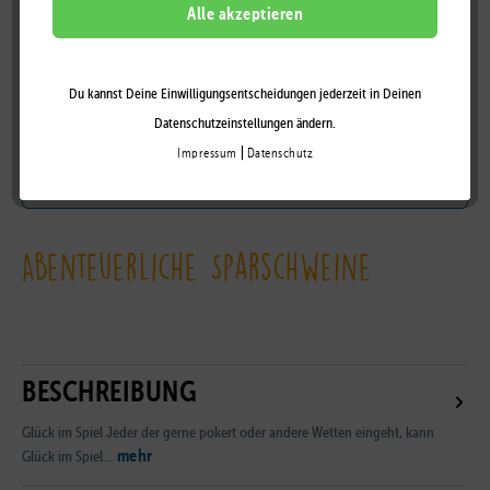
BY LILALU
Alle akzeptieren
Du kannst Deine Einwilligungsentscheidungen jederzeit in Deinen
Auf die Wunschliste
Datenschutzeinstellungen ändern.
|
Impressum
Datenschutz
Zum Händler-Portal
Abenteuerliche Sparschweine
BESCHREIBUNG
Glück im Spiel Jeder der gerne pokert oder andere Wetten eingeht, kann
mehr
Glück im Spiel...