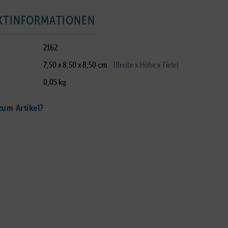
KTINFORMATIONEN
2162
7,50 x 8,50 x 8,50 cm
(Breite x Höhe x Tiefe)
0,05 kg
um Artikel?