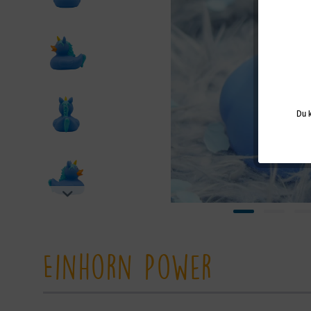
Du k
Einhorn Power