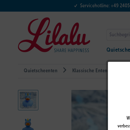
Servicehotline: +49 240
Quietsch
Quietscheenten
Klassische Enten
Ein
W
verbess