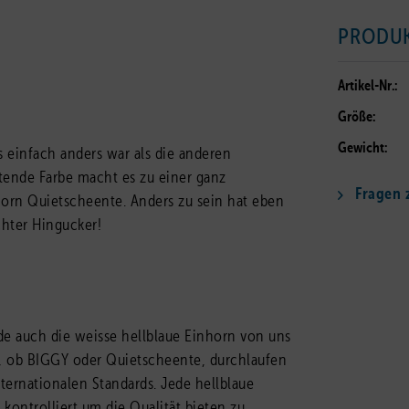
PRODU
Artikel-Nr.:
Größe:
Gewicht:
 einfach anders war als die anderen
tende Farbe macht es zu einer ganz
Fragen z
orn Quietscheente. Anders zu sein hat eben
chter Hingucker!
de auch die weisse hellblaue Einhorn von uns
te, ob BIGGY oder Quietscheente, durchlaufen
ternationalen Standards. Jede hellblaue
kontrolliert um die Qualität bieten zu