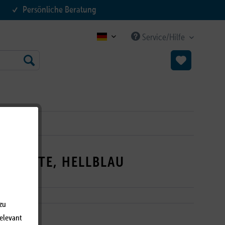
Persönliche Beratung
Service/Hilfe
B2C DE
RN ENTE, HELLBLAU
zu
relevant