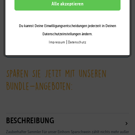
DESIGN BY LILALU
Alle akzeptieren
Du kannst Deine Einwilligungsentscheidungen jederzeit in Deinen
Auf die Wunschliste
Datenschutzeinstellungen ändern.
|
Impressum
Datenschutz
Zum Händler-Portal
Sparen Sie jetzt mit unseren
Bundle-Angeboten:
BESCHREIBUNG
Zauberhafter Sammler Für unser Einhorn Sparschwein zählt nichts mehr außer